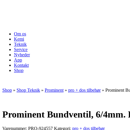
Om os
Kemi
Teknik
Service
Nyheder
App
Kontakt
Shop
Shop
»
Shop Teknik
»
Prominent
»
pro + dos tilbehør
»
Prominent B
Prominent Bundventil, 6/4mm.
Varenummer:
PRO-924557
Kategori:
pro + dos tilbehør