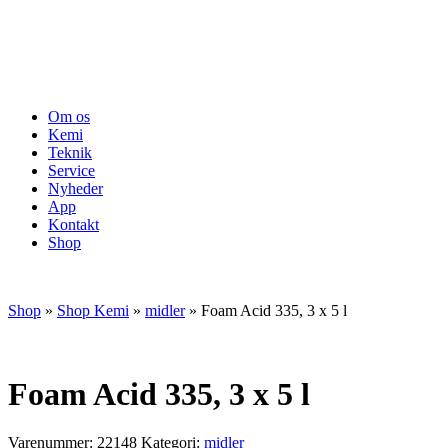
Om os
Kemi
Teknik
Service
Nyheder
App
Kontakt
Shop
Shop
»
Shop Kemi
»
midler
»
Foam Acid 335, 3 x 5 l
Foam Acid 335, 3 x 5 l
Varenummer:
22148
Kategori:
midler