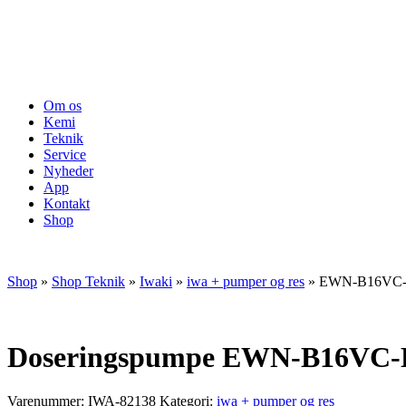
Om os
Kemi
Teknik
Service
Nyheder
App
Kontakt
Shop
Shop
»
Shop Teknik
»
Iwaki
»
iwa + pumper og res
»
EWN-B16VC-
Doseringspumpe EWN-B16VC
Varenummer:
IWA-82138
Kategori:
iwa + pumper og res