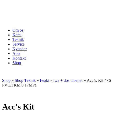
Om os
Kemi
Teknik
Service
Nyheder
App
Kontakt
Shop
Shop
»
Shop Teknik
»
Iwaki
»
iwa + dos tilbehør
»
Acc’s. Kit 4×6
PVC/FKM 0,17MPa
Acc's Kit