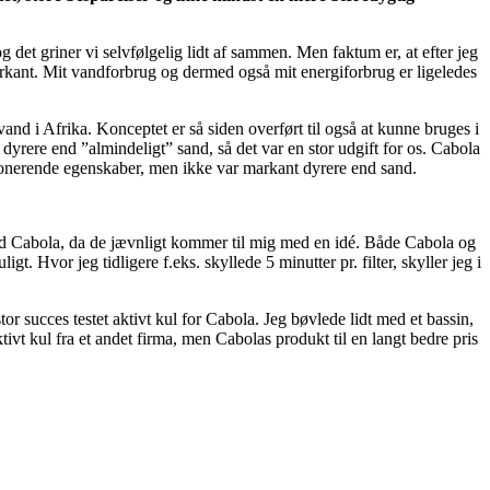
et griner vi selvfølgelig lidt af sammen. Men faktum er, at efter jeg
 markant. Mit vandforbrug og dermed også mit energiforbrug er ligeledes
and i Afrika. Konceptet er så siden overført til også at kunne bruges i
 dyrere end ”almindeligt” sand, så det var en stor udgift for os. Cabola
utionerende egenskaber, men ikke var markant dyrere end sand.
 med Cabola, da de jævnligt kommer til mig med en idé. Både Cabola og
. Hvor jeg tidligere f.eks. skyllede 5 minutter pr. filter, skyller jeg i
tor succes testet aktivt kul for Cabola. Jeg bøvlede lidt med et bassin,
vt kul fra et andet firma, men Cabolas produkt til en langt bedre pris