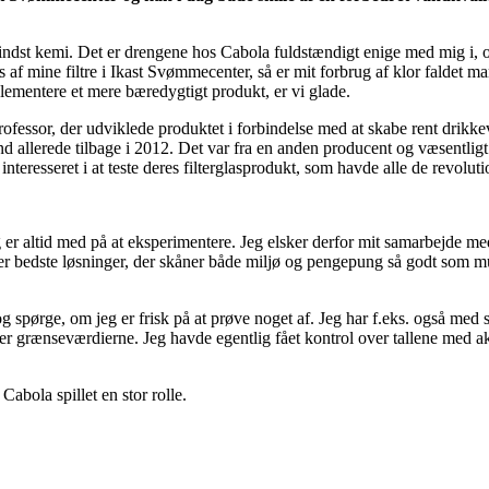
st kemi. Det er drengene hos Cabola fuldstændigt enige med mig i, og d
ks af mine filtre i Ikast Svømmecenter, så er mit forbrug af klor faldet
plementere et mere bæredygtigt produkt, er vi glade.
ofessor, der udviklede produktet i forbindelse med at skabe rent drikkev
nd allerede tilbage i 2012. Det var fra en anden producent og væsentligt
interesseret i at teste deres filterglasprodukt, som havde alle de revol
 og er altid med på at eksperimentere. Jeg elsker derfor mit samarbejde
er bedste løsninger, der skåner både miljø og pengepung så godt som muligt
g spørge, om jeg er frisk på at prøve noget af. Jeg har f.eks. også med s
 grænseværdierne. Jeg havde egentlig fået kontrol over tallene med akti
abola spillet en stor rolle.