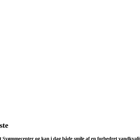
ste
t Svømmecenter og kan i dag både smile af en forbedret vandkvalit