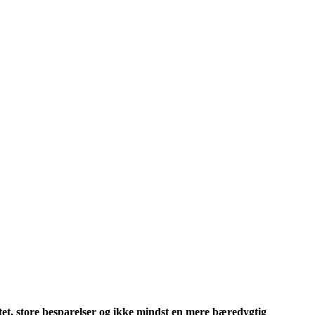
et, store besparelser og ikke mindst en mere bæredygtig