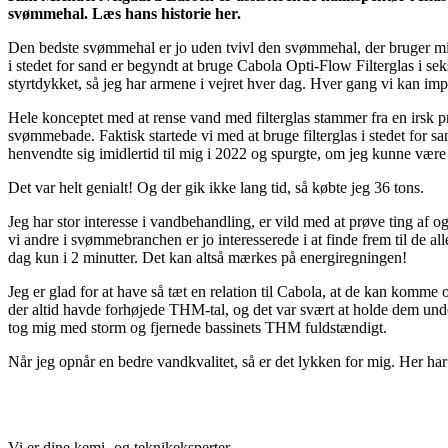
svømmehal. Læs hans historie her.
Den bedste svømmehal er jo uden tvivl den svømmehal, der bruger mind
i stedet for sand er begyndt at bruge Cabola Opti-Flow Filterglas i se
styrtdykket, så jeg har armene i vejret hver dag. Hver gang vi kan im
Hele konceptet med at rense vand med filterglas stammer fra en irsk pr
svømmebade. Faktisk startede vi med at bruge filterglas i stedet for sa
henvendte sig imidlertid til mig i 2022 og spurgte, om jeg kunne være 
Det var helt genialt! Og der gik ikke lang tid, så købte jeg 36 tons.
Jeg har stor interesse i vandbehandling, er vild med at prøve ting af
vi andre i svømmebranchen er jo interesserede i at finde frem til de all
dag kun i 2 minutter. Det kan altså mærkes på energiregningen!
Jeg er glad for at have så tæt en relation til Cabola, at de kan komme o
der altid havde forhøjede THM-tal, og det var svært at holde dem under
tog mig med storm og fjernede bassinets THM fuldstændigt.
Når jeg opnår en bedre vandkvalitet, så er det lykken for mig. Her har C
Vi er dine kemi- og teknikeksperter.